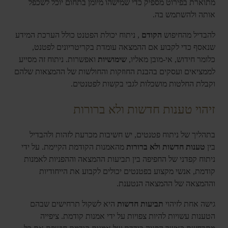
מתוארת בפירוט מספיק כדי שמישהו מיומן בתחום יוכל לשכפל
אותה ולהשתמש בה.
להבדיל מהחיפוש
הקודם
, ניתוח יכולת הפטנט כולל הערכת המידע
שנאסף כדי לקבוע אם ההמצאה עומדת בקריטריונים לפטנט,
כלומר חידוש, אי-מובן מאליו,
שימושיות
ואפשרות. ניתוח זה מסייע
לממציאים ועסקים בהבנת החוזקות והחולשות של ההמצאות שלהם
וקבלת החלטות מושכלות לגבי בקשות לפטנטים.
זיהוי טענות חדשות ולא ברורות
בתהליך של ניתוח פטנטים, יש חשיבות מכרעת לזהות ולהבדיל
בין
טענות חדשות ולא ברורות
מהאמנות הקודמת הקיימת. על ידי
ניתוח קפדני של החפיפה בין תביעות ההמצאה וההפניות לאמנות
קודמת, אנשי מקצוע בפטנטים יכולים לקבוע את הייחודיות
וההמצאה של ההמצאה הנטענת.
גישה אחת לזיהוי
תביעות חדשות
היא לשקול תרחישים שבהם
הטענות עשויות להיות צפויות על ידי אמנות קודמת. ציפייה