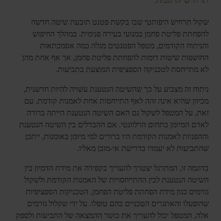
שקול תרחיש היפותטי שבו בקשת פטנט תובעת שיטה חדשה
להפחתת פליטת פחמן במנועי בעירה פנימית. במהלך החיפוש
והניתוח הקודמים, מטפל הפטנטים מגלה כמה אסמכתאות
החושפות שיטות דומות להפחתת פליטת פחמן, אך אף אחת מהן
לא מתייחסת לטכניקה הספציפית המוצעת בתביעות.
ניתוח זה מצביע על כך שהשיטה הנטענת עשויה להיות חדשנית,
מכיוון שהיא אינה זהה לאף התייחסות אחת לאמנות קודמת. עם
זאת, על המטפל לשקול גם האם השיטה הנטענת הייתה ברורה
לאדם המיומן בתחום הרלוונטי. אם ההבדלים בין השיטה הנטענת
וההפניות לאמנות הקודמת היו ברורים למי מיומן באומנות, ייתכן
שהתביעות לא יעמדו בדרישת אי-מובן מאליו.
בדוגמה זו, המתרגל יצטרך להעריך בקפידה את מידת הדמיון בין
השיטה הנטענת לבין ההתייחסויות של האמנות הקודמת ולשקול
גורמים כגון מידת הפחתת פליטת הפחמן, הטכניקות הספציפיות
שהופעלו והאתגרים הטכניים בהם טופלו. על ידי שקלול גורמים
אלה, המטפל יכול להעריך את כושר ההמצאה של התביעות ולספק