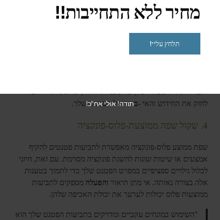
ההמצאה שלך, אתה יכול להרחיב את היקף הפטנט שלך ולמנוע
מחיר ללא התחייבות!!
מהמתחרים לעצב סביב התביעות שלך.
3. ביצוע ניתוח אמנות קודם
תלחץ עליי!
ניתוח אמנות קודם
הוא שלב קריטי בניסוח תביעות פטנט. על ידי
ניתוח יסודי של פטנטים קיימים, פרסומים ומסמכים רלוונטיים
אחרים, אתה יכול להבטיח שהתביעות שלך נקיות מאמנות קודמת
ותבדיל את ההמצאה שלך מהטכנולוגיות הקיימות. ניתוח זה עוזר
תודה! אולי אח"כ!
לחזק את החידוש והאי
-ברור
של הטענות שלך.
4. שקול שפה ממוצעת-פלוס-פונקציה
שפת ממוצע פלוס-פונקציה מאפשרת לתביעות פטנטים להקיף
אמצעים או שיטות שונות להשגת פונקציה מסוימת. עם זאת, חיוני
לכלול גילויים ספציפיים במפרט הפטנט שלך כדי לתמוך בטענות
אלה בצורה נאותה. אי מתן תיאור
והפעלה
מספקים לתביעות
ממוצעות פלוס יכולות לערער את יכולת האכיפה שלהן.
"השימוש במונחים עקביים ומדויקים בתביעות הפטנט שלך הוא