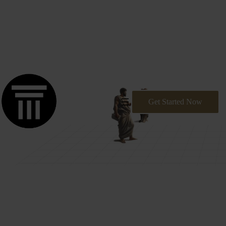
דלג
Dantechnologies: Premier Provider of Software Solutions
תוכן
Get Started Now