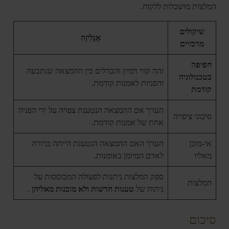
המלצות מושכלות ללקוח.
שיקולים
אָנָלִיזָה
מרכזיים
חפיפה
זהה קווי דמיון והבדלים בין ההמצאה שנתבעה
בטכנולוגיה
והפניות לאמנות קודמת.
קודמת
הערך אם ההמצאה הנטענת צפויה על ידי הפניה
סיכוני ציפייה
אחת של אמנות קודמת.
אי-מובן
הערך האם ההמצאה הנטענת הייתה ברורה
מאליו
לאדם המיומן באומנות.
ספק המלצות ניתנות לפעולה המבוססות על
המלצות
ניתוח של
טענות חדשות ולא מובנות מאליהן
.
סיכום