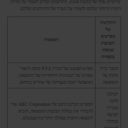
קריטיים אלה של בקשת פטנט, החדשנים יכולים לשמור על זכויות
הקניין הרוחני שלהם ולשמור על הערך של החידושים שלהם.
היתרונות
של
מפרטים
דוגמאות
ותביעות
שנוסחו
בקפידה
הסבר ברור
מפרט הפטנט של חברת XYZ סיפק תיאור
ומקיף על
מפורט של תכונותיה הייחודיות של ההמצאה,
ההמצאה
המאפשר הבנה מעמיקה של אחרים בתחום.
תמיכה
חזקה
המפרט הכתוב היטב של ABC Corporation עזר
בבניית
להבהיר את גבולות תביעות ההמצאה, והביא
תביעה
לתוצאה חיובית במהלך התדיינות פטנטים.
במהלך