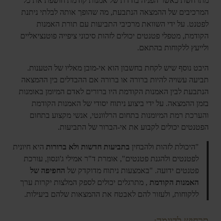
מתרחשת כאשר הפניה בודדת של אמנות קודמת חושפת את כל
המרכיבים של ההמצאה הנתבעת, מה שהופך אותה לבלתי ניתנת
לפטנט. על ידי השוואת מרכיבי התביעות עם תורת האמנות
הקודמת, מטפלי פטנטים יכולים לזהות סיכוני ציפייה פוטנציאליים
ולייעץ ללקוחות בהתאם.
היבט נוסף שיש לקחת בחשבון הוא אי-מובן מאליו של הטענות.
תביעה עשויה להיות ברורה או ברורה אם ההבדלים בין ההמצאה
הנתבעת לבין האמנות הקודמת היו ברורים לאדם המיומן באומנות
בזמן ההמצאה. על ידי ביצוע ניתוח יסודי של האמנות הקודמת
והערכת רמת המיומנות בתחום הרלוונטי, אנשי מקצוע בתחום
הפטנטים יכולים לקבוע את אי-הברור של התביעות.
"היכולת לזהות ולהבחין
בתביעות חדשות ולא ברורות
היא חיונית
לפטנטים ולהגנת פטנטים", אומרת ד"ר אמילי ג'ונסון, עורכת
פטנטים ידועה. "באמצעות ניתוח מדוקדק של
החפיפה של
האמנות הקודמת
, מתרגלים יכולים לספק המלצות יקרות ערך
ללקוחות, ולעזור להם לאבטח את ההמצאות שלהם ביעילות.
תרחיש לדוגמה: