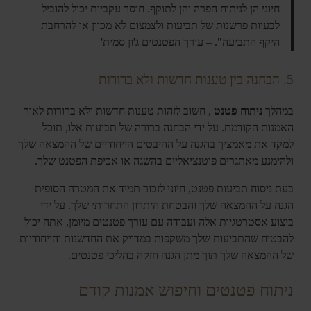
חיוני הן לניתוח הפרה והן לתוקף. חוסר עקביות יכול להוביל
לבעיות פרשנות של תביעות ולצמצום לא מכוון או להרחבת
היקף התביעה". – עורך הפטנטים ג'ון סמית'
5. הבחנה בין טענות חדשות ולא ברורות
במהלך
ניתוח פטנט
, חשוב לזהות טענות חדשות ולא ברורות לאור
האמנות הקודמת. על ידי הבחנה ברורה של תביעות אלו, תוכל
למקד את מאמציך בהגנה על ההיבטים הייחודיים של ההמצאה שלך
ולהימנע מאתגרים פוטנציאליים בהשגה או אכיפת הפטנט שלך.
בעת ניסוח תביעות פטנט, חיוני לזכור תמיד את המטרה הסופית –
הגנה על ההמצאה שלך והבטחת היתרון התחרותי שלך. על ידי
ביצוע אסטרטגיות אלה ועבודה עם עורך פטנטים מיומן, אתה יכול
להבטיח שהתביעות שלך משקפות במדויק את החדשנות והייחודיות
של ההמצאה שלך תוך מתן הגנה חזקה בהליכי פטנטים.
ניתוח פטנטים וחיפוש אמנות קודם