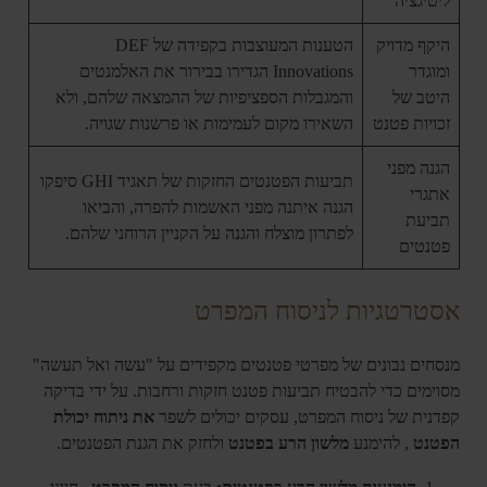
ליטיגציה
היקף מדויק
הטענות המעוצבות בקפידה של DEF
ומוגדר
Innovations הגדירו בבירור את האלמנטים
היטב של
והמגבלות הספציפיות של ההמצאה שלהם, ולא
זכויות פטנט
השאירו מקום לעמימות או פרשנות שגויה.
הגנה מפני
תביעות הפטנטים החזקות של תאגיד GHI סיפקו
אתגרי
הגנה איתנה מפני האשמות להפרה, והביאו
תביעת
לפתרון מוצלח והגנה על הקניין הרוחני שלהם.
פטנטים
אסטרטגיות לניסוח המפרט
מנסחים נבונים של מפרטי פטנטים מקפידים על "עשה ואל תעשה"
מסוימים כדי להבטיח תביעות פטנט חזקות ורחבות. על ידי בדיקה
קפדנית של ניסוח המפרט, עסקים יכולים לשפר
את ניתוח יכולת
הפטנט
, להימנע
מלשון הרע בפטנט
ולחזק את הגנת הפטנטים.