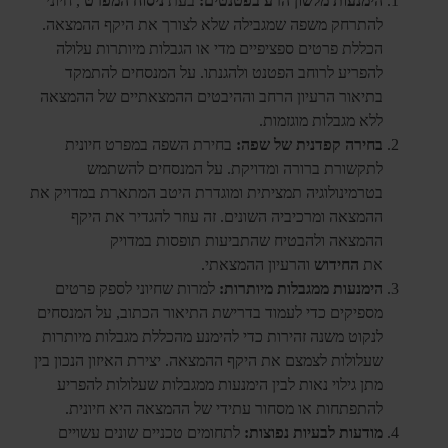
הימנעות מלשון הרע בפטנטים:
בעת
ניסוח המפרט
, חיוני
להתרחק משפה שמגבילה שלא לצורך את היקף ההמצאה.
הכללת פרטים ספציפיים מדי או הגבלות מיותרות עלולה
להפריע לרוחב הפטנט ולהגנתו. על המנסחים להתמקד
בתיאור הרעיון הרחב וההיבטים ההמצאתיים של ההמצאה
ללא מגבלות מוגזמות.
בחירה קפדנית של שפה:
בחירת השפה במפרט חיונית
לתקשורת ברורה ומדויקת. על המנסחים להשתמש
בטרמינולוגיה תמציתית ומוגדרת היטב המתארת ​​במדויק את
ההמצאה ומרכיביה השונים. זה עוזר להגדיר את היקף
ההמצאה ולהבטיח שהתביעות תופסות במדויק
את
החידוש
והרעיון ההמצאתי.
הימנעות ממגבלות מיותרות:
למרות שחיוני לספק פרטים
מספיקים כדי לעמוד בדרישת התיאור הכתוב, על המנסחים
לנקוט משנה זהירות כדי להימנע מהכללת מגבלות מיותרות
שעלולות לצמצם את היקף ההמצאה. יצירת האיזון הנכון בין
מתן גילוי נאות לבין הימנעות ממגבלות שעלולות להפריע
להתפתחות או מסחור עתידי של ההמצאה היא חיונית.
מודעות לבעיות נפוצות:
לתחומים טכניים שונים עשויים