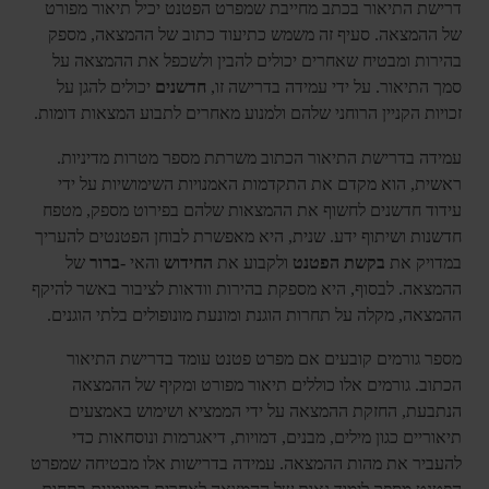
דרישת התיאור בכתב מחייבת שמפרט הפטנט יכיל תיאור מפורט
של ההמצאה. סעיף זה משמש כתיעוד כתוב של ההמצאה, מספק
בהירות ומבטיח שאחרים יכולים להבין ולשכפל את ההמצאה על
סמך התיאור. על ידי עמידה בדרישה זו,
חדשנים
יכולים להגן על
זכויות הקניין הרוחני שלהם ולמנוע מאחרים לתבוע המצאות דומות.
עמידה בדרישת התיאור הכתוב משרתת מספר מטרות מדיניות.
ראשית, הוא מקדם את התקדמות האמנויות השימושיות על ידי
עידוד חדשנים לחשוף את ההמצאות שלהם בפירוט מספק, מטפח
חדשנות ושיתוף ידע. שנית, היא מאפשרת לבוחן הפטנטים להעריך
במדויק את
בקשת הפטנט
ולקבוע את
החידוש
והאי
-ברור
של
ההמצאה. לבסוף, היא מספקת בהירות וודאות לציבור באשר להיקף
ההמצאה, מקלה על תחרות הוגנת ומונעת מונופולים בלתי הוגנים.
מספר גורמים קובעים אם מפרט פטנט עומד בדרישת התיאור
הכתוב. גורמים אלו כוללים תיאור מפורט ומקיף של ההמצאה
הנתבעת, החזקת ההמצאה על ידי הממציא ושימוש באמצעים
תיאוריים כגון מילים, מבנים, דמויות, דיאגרמות ונוסחאות כדי
להעביר את מהות ההמצאה. עמידה בדרישות אלו מבטיחה שמפרט