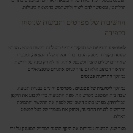
הפטנט מספק לימוד נאות של ההמצאה לאחרים המיומנים בתחום
הרלוונטי, ומאפשר להם ליצור ולהשתמש בהמצאה ביעילות.
החשיבות של מפרטים ותביעות שנוסחו
בקפידה
למפרטים
ותביעות יש תפקיד מכריע בהצלחת בקשת פטנט
.
מפרט
שנוסח בקפידה מספק הסבר ברור ומקיף של ההמצאה, ומבטיח
שאחרים יכולים להבין ולשכפל אותה. זה לא רק עונה על דרישת
התיאור הכתוב אלא גם עוזר לנווט אתגרים פוטנציאליים
במהלך
התדיינות פטנטים
.
במהלך
ליטיגציה של פטנטים
,
מפרטים
חיוניים בבניית תביעה,
שבה בית המשפט מפרש את שפת התביעות כדי לקבוע את היקפן
וגבולותיהן. מפרט כתוב היטב יכול לספק את ההקשר והתמיכה
הדרושים לבניית התביעה, ולחזק את מעמדו של בעל הפטנט
באולם.
מצד שני, תביעות מגדירות את היקף ההגנה המדויק המוענק על ידי