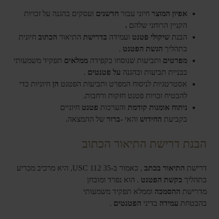
אפיון המוצר
חיוני עבור
חדשנים
ועסקים בהגנה על זכויות
הקניין הרוחני שלהם
.
הבנת
שיקולי פטנט
ועמידה
בדרישת
התיאור
הכתוב
חיונית
בתהליך
הגשת הפטנט
.
מפרטים
ותביעות שנוסחו בקפידה
ממלאים
תפקיד משמעותי
בבניית תביעות ובהגנה
על פטנטים
.
אסטרטגיות לניסוח המפרט ותביעות הפטנט
הן
חיוניות כדי
להבטיח זכויות פטנט חזקות ורחבות.
ניתוח אומנות קודמת
והערכות
פטנט
חיוניים
בקביעת
החידוש
והאי
-ברור
של ההמצאה.
הבנת דרישת התיאור הכתוב
דרישת
התיאור בכתב
, כאמור ב-35 USC 112, היא מרכיב מכריע
בתהליך
בקשת הפטנט
. הוא נפרד ומובחן
מדרישת
ההסמכה
וממלא תפקיד משמעותי
בהבטחת
עמידה
בדיני
הפטנטים
.