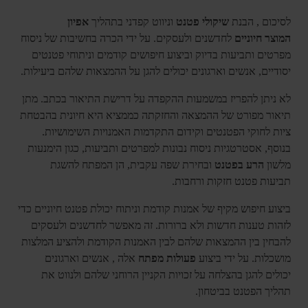
לסיכום , הבנת
שיקולי פטנט
וניווט קפדני בתהליך
אפיון
המוצר
חיוניים
לחדשנים ולעסקים. על ידי הכרה בחשיבות של ניסוח
מפרטים ותביעות בדיוק וביצוע חיפושים קודמים וניתוחי פטנטים
יסודיים, אנשים וארגונים יכולים להגן על ההמצאות שלהם ביעילות.
לא ניתן להפריז במשמעות ההקפדה על דרישת התיאור בכתב. מתן
תיאור מפורט של ההמצאה והחזקתה כממציא היא חיונית בהבטחת
ציות לחוקי הפטנטים וקידום התקדמות האמנויות השימושיות.
בנוסף, אסטרטגיות ניסוח נבונות למפרטים ותביעות, כגון הימנעות
מלשון
הרע בפטנט
ובחירת שפה עקבית, הן המפתח להשגת
תביעות פטנט חזקות ורחבות.
ביצוע חיפוש מקיף של אמנות קודמת וניתוח יכולת פטנט חיוניים כדי
לזהות טענות חדשות ולא ברורות. זה מאפשר לחדשנים ולעסקים
להבחין בין ההמצאות שלהם לבין האמנות הקודמת ולהציע המלצות
מושכלות. על ידי ביצוע
פעולות מפתח
אלה , אנשים וארגונים
יכולים להגן בהצלחה על זכויות הקניין הרוחני שלהם ולנווט את
תהליך הפטנט בביטחון.