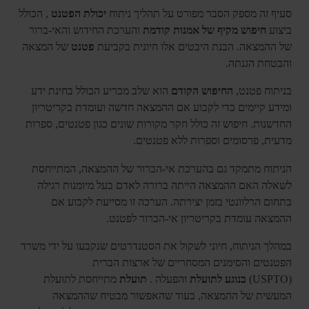
סעיף זה מספק הסבר מפורט על תהליך ניתוח
יכולת הפטנט
, הכולל
ביצוע
חיפוש מקיף של אמנות קודמת
והערכת החידוש והאי-ברור
של ההמצאה. הבנת היבטים אלו חיונית בקביעת
פטנט
של המצאה
והבטחת הגנתה.
בניתוח פטנט,
החיפוש הקודם
הוא שלב מכריע הכולל בחינת ידע
ומידע קיימים כדי לקבוע אם ההמצאה חדשה ועומדת בקריטריון
החדשנות. חיפוש זה כולל חקר מקורות שונים כגון פטנטים, ספרות
מדעית, פרסומים וספרות ללא פטנטים.
הניתוח מתמקד גם בהערכת אי-הברור של ההמצאה, המתייחסת
לשאלה האם ההמצאה הייתה ברורה לאדם בעל מיומנות רגילה
בתחום הרלוונטי בזמן יצירתה. הערכה זו מסייעת לקבוע אם
ההמצאה עומדת בקריטריון אי-הברור לפטנט.
במהלך הניתוח, חיוני לשקול את הסטנדרטים שנקבעו על ידי משרד
הפטנטים והסימנים המסחריים של ארצות הברית
(USPTO)
בנוגע
לתועלת
והפעלה .
תועלת
מתייחסת לתועלת
המעשית של ההמצאה, בעוד שהאפשור מבטיח שההמצאה