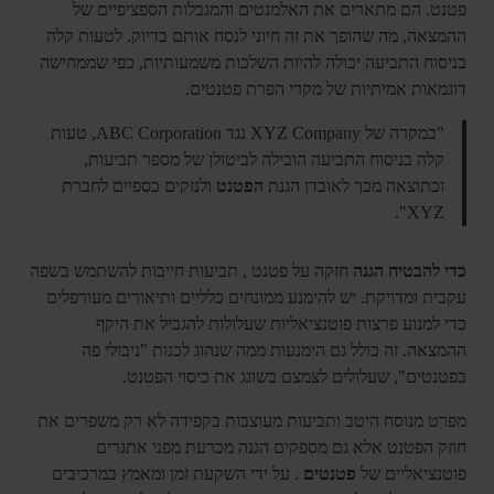
פטנט. הם מתארים את האלמנטים והמגבלות הספציפיים של
ההמצאה, מה שהופך את זה חיוני לנסח אותם בדיוק. לטעות קלה
בניסוח התביעה יכולה להיות השלכות משמעותיות, כפי שממחישה
דוגמאות אמיתיות של מקרי הפרת פטנטים.
"במקרה של XYZ Company נגד ABC Corporation, טעות
קלה בניסוח התביעה הובילה לביטולן של מספר תביעות,
וכתוצאה מכך לאובדן הגנת
הפטנט
ולנזקים כספיים לחברת
XYZ".
כדי להבטיח הגנה
חזקה על פטנט , תביעות חייבות להשתמש בשפה
עקבית ומדויקת. יש להימנע ממונחים כלליים ותיאורים מעורפלים
כדי למנוע פרצות פוטנציאליות שעלולות להגביל את היקף
ההמצאה. זה כולל גם הימנעות ממה שנהוג לכנות "ניבולי פה
בפטנטים", שעלולים לצמצם בשוגג את כיסוי הפטנט.
מפרט מנוסח היטב ותביעות מעוצבות בקפידה לא רק משפרים את
חוזק הפטנט אלא גם מספקים הגנה מכרעת מפני אתגרים
פוטנציאליים של
פטנטים
. על ידי השקעת זמן ומאמץ במרכיבים