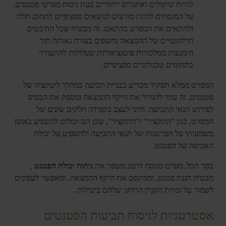
להיות שיקולים ואתגרים ייחודיים בעת ניסוח מפרטי פטנטים.
על המנסחים להיות מודעים לנושאים ספציפיים לתחום הללו
ולהתאים את המפרט בהתאם. זה מבטיח שכל ההיבטים
הרלוונטיים של ההמצאה נחשפים בצורה נאותה תוך
הימנעות ממלכודות פוטנציאליות שעלולות להתעורר
בתחומים טכנולוגיים ספציפיים.
המפרט ממלא תפקיד מכריע בבניית תביעה במהלך ליטיגציה של
פטנטים. זה עוזר להגדיר את היקף ההמצאה ומספק את הבסיס
לפירוש תנאי התביעה. חיוני לעצב בקפידה חלקים שונים של
המפרט, כגון "התקציר" ו"התקציר", שכן הם יכולים להשפיע באופן
משמעותי על הפרשנות של תנאי התביעה ולהשפיע על יכולת
האכיפה של הפטנט.
בסך הכל, מפרט מנוסח היטב משפר את
ניתוח יכולת הפטנט
,
מבטיח הגנת פטנט, וממקסם את היקף ההמצאה, ומאפשר לעסקים
לשמור על זכויות הקניין הרוחני שלהם ביעילות.
אסטרטגיות לניסוח תביעות הפטנטים