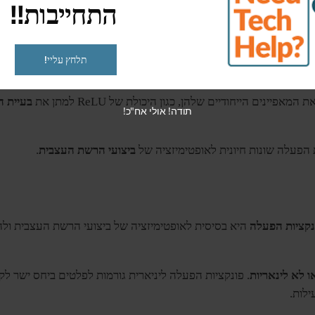
התחייבות!!
רשתות עצביות על ידי קביעת התפוקה של נוירונים, החדרת
אי-ליניאריו
תלחץ עליי!
קדמות מפונקציות צעד פשוטות לפונקציות לא ליניאריות מתוחכמות יותר כמו ReLU 
יינים הייחודיים שלהן, כגון היכולת של ReLU למתן את
בעיית 
תודה! אולי אח"כ!
 הפעלה שונות חיונית לאופטימיזציה של
ביצועי הרשת העצבית
.
נקציות הפעלה
היא בסיסית לאופטימיזציה של ביצועי הרשת העצבית ול
ו לא לינאריות
. פונקציות הפעלה ליניארית גורמות לפלטים ביחס ישר ל
ילות.