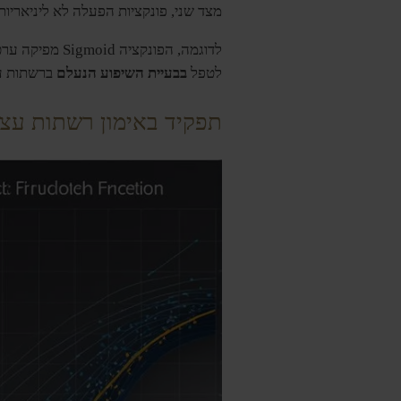
מצד שני, פונקציות הפעלה לא ליניאריות, כגון Sigmoid, Tanh ו- ReLU, מציגות ליניאריות החיונית ללימוד ייצוגי 
לדוגמה, הפונקציה Sigmoid מפיקה ערכים בין 0 ל-1, מה שהופך אותה למתאימה למשימות
לטפל
בבעיית השיפוע הנעלם
ברשתות עמ
תפקיד באימון רשתות עצב