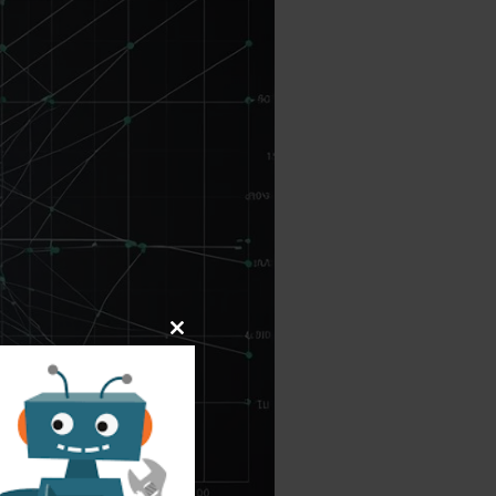
Close
this
module