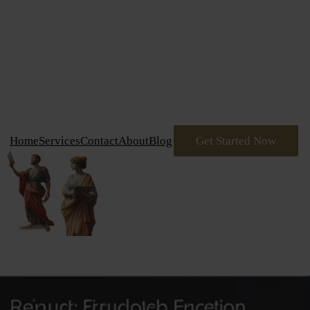
דלג
תוכן
Home
Services
Contact
About
Blog
Get Started Now