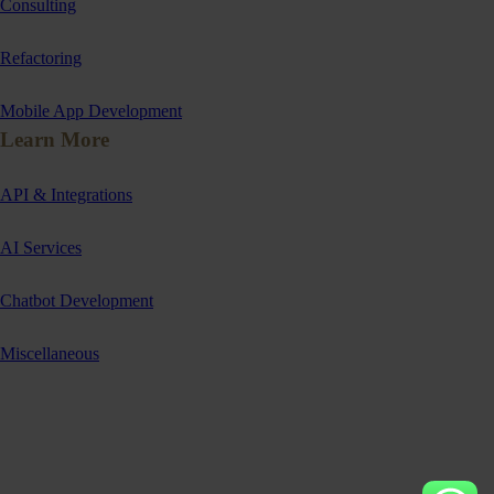
Consulting
Refactoring
Mobile App Development
Learn More
API & Integrations
AI Services
Chatbot Development
Miscellaneous
Dan Technologies. Pioneering Digital Enlightenment.
YouTube
LinkedIn
Facebook
Twitter
Copyright © 2024, DanTechnologies LLC