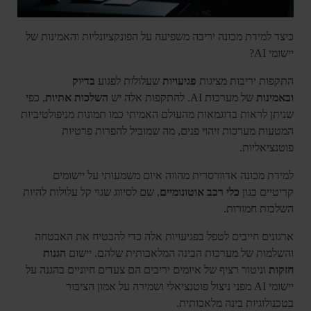
כיצד למידת מכונה יריבה משפיעה על הפונקציונליות והאמינות של
יישומי AI?
התקפות יריבות מציגות
פגיעויות
שעלולות לפגוע
בדיוק
ובאמינות
של מערכות AI. להתקפות אלה יש
השלכות אתיות
, כפי
שניתן לראות בדוגמאות מהעולם האמיתי כמו תמונות מניפולטיביות
המטעות מערכות זיהוי פנים, מה שמוביל להפרות פרטיות
פוטנציאליות.
למידת מכונה אדוורסרית מהווה איום משמעותי על יישומים
קריטיים כגון
כלי רכב אוטונומיים
, שם לסיווג שגוי קל עלולות להיות
השלכות חמורות.
ארגונים חייבים לטפל בפגיעויות אלה כדי להבטיח את האבטחה
והשלמות של מערכות הבינה המלאכותית שלהם. יישום
הגנות
חזקות
וניטור רציף של איומים יריבים הם צעדים חיוניים בהגנה על
יישומי AI מפני ניצול פוטנציאלי ושמירה על אמון הציבור
בטכנולוגיות בינה מלאכותית.