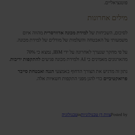
פוטנציאליים.
מילים אחרונות
לסיכום, השכיחות של
למידת מכונה אדוורסרית
מהווה איום
משמעותי על האבטחה והשלמות של מודלים של למידת מכונה.
על פי מחקר שנערך לאחרונה על ידי IBM, נמצא כי 70%
מהארגונים מאמינים כי AI ולמידת מכונה פגיעים
להתקפות יריבות
.
נתון זה מדגיש את הצורך הדחוף באמצעי
הגנה ואבטחת סייבר
פרואקטיביים
כדי להגן מפני התקפות חשאיות אלה.
Posted by
צוות דן טכנולוגיות
in
טכנולוגיה