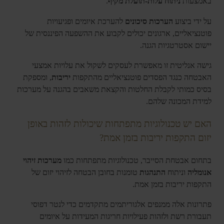
באמצעות
ניתוח עלות-תועלת מקיף
.
על ידי ביצוע
הערכות סיכונים
להערכת איומים ופגיעויות
פוטנציאליים, ארגונים יכולים לקבוע את ההשפעה הפיננסית של
יישום אסטרטגיות הגנה.
גישה אנליטית זו מאפשרת לעסקים לשקול את עלויות אמצעי
האבטחה כנגד הפסדים פוטנציאליים מהתקפות
יריבות
, ומספקת
בסיס כמותי לקבלת החלטות והקצאת משאבים בהגנה על מערכות
למידת המכונה שלהם.
האם יש טכנולוגיות מתפתחות שיכולות לזהות באופן
יזום התקפות יריבות בזמן אמת?
בתחום אבטחת הסייבר, טכנולוגיות מתפתחות כמו
מערכות זיהוי
אנומליה
וניתוח
התנהגות
טומנות בחובן הבטחה לזיהוי יזום של
התקפות יריבות בזמן אמת.
פתרונות אלה ממנפים אלגוריתמים מתקדמים כדי לנטר דפוסי
תעבורת רשת ולזהות פעילויות חריגות המעידות על איומים