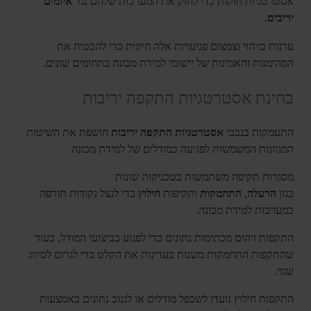
אסטרטגיות חזקות כדי לחזק את המערכות שלהם נגד
איומים
יריבים
.
ערנות בזיהוי וצמצום פגיעויות אלה חיונית כדי להבטיח את
המהימנות והאמינות של יישומי למידת מכונה בתחומים שונים.
בחינת אסטרטגיות התקפה יריבות
התעמקות בנבכי
אסטרטגיות התקפה יריבות
חושפת את השיטות
המגוונות המשמשות לפגיעה במודלים של למידת מכונה.
מסגרות תקיפה משתמשות בטכניקות שונות
כגון
הרעלה
,
התחמקות
ותקיפות
חילוץ
כדי לנצל נקודות תורפה
במערכות למידת מכונה.
התקפות זיהום מכתימות נתונים כדי לפגוע בביצועי המודל, בעוד
שהתקפות התחמקות משנות בעדינות את הקלט כדי לגרום לסיווג
שגוי.
התקפות חילוץ נועדו לשכפל מודלים או לגנוב נתונים באמצעות