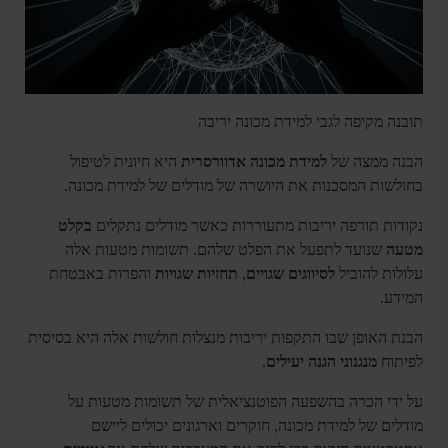
תובנה מקיפה לגבי למידת מכונה יריבה
הבנה ממצה של
למידת מכונה אדוורסרית
היא חיונית לטיפול
בחולשות המסכנות את היושרה של מודלים של למידת מכונה.
נקודות תורפה יריבות מתעוררות כאשר מודלים נתקלים
בקלט
מטעה
שנועד לתפעל את הפלט שלהם. תשומות מטעות אלה
עלולות להוביל
לסיווגים שגויים
,
תחזיות שגויות
והפרות באבטחת
המידע.
הבנת האופן שבו התקפות יריבות מנצלות חולשות אלה היא בסיסית
לפיתוח
מנגנוני הגנה יעילים
.
על ידי הכרה בהשפעה הפוטנציאלית של תשומות מטעות על
מודלים של למידת מכונה, חוקרים וארגונים יכולים ליישם