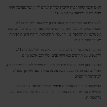
האם ידעת
שהתקפות יריבות
יכולות לגרום
לדיוק
של מערכת
זיהוי
פנים
לצנוח בשיעור של עד 97%?
למידת מכונה
אדוורסרית
מהווה סיכון משמעותי לאבטחת AI,
ומנצלת פגיעויות במודלים כדי לגרום לשגיאות וסיווגים שגויים. הבנת
אסטרטגיות התקפה כגון הרעלה, התחמקות וחילוץ חיונית לפיתוח
מנגנוני הגנה חזקים.
התקפות אלה עלולות לפגוע בדיוק ובאמינות של מערכות AI,
ולהשפיע על תחומים כמו זיהוי פנים וכלי רכב אוטונומיים.
כדי להתגונן מפני איומים יריבים, ארגונים חייבים לתעדף שיפור חוסן
מודלים, הערכה מתמשכת של
אסטרטגיות הגנה
ושיתוף פעולה
לפתרונות חדשניים.
ההשקעה הגוברת באבטחת
סייבר
ומינוף פתרונות קוד פתוח
מדגישים עוד יותר את הצורך לחזק ידע ופרקטיקות באבטחת בינה
מלאכותית.