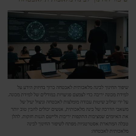
שיפור החינוך לבינה מלאכותית לאבטחה כרוך בחיזוק הידע על
למידת מכונה יריבה כדי לצמצם פגיעויות במודלים של למידת מכונה.
על ידי שילוב שיטות עבודה מומלצות לאבטחה וניצול יעיל של
משאבי הדרכה של בינה מלאכותית, אנשים יכולים להבין טוב יותר
את האיומים שמציבות התקפות יריבות וליישם הגנות חזקות. להלן
טבלה המתארת אסטרטגיות מפתח לשיפור החינוך לבינה
מלאכותית לאבטחה: