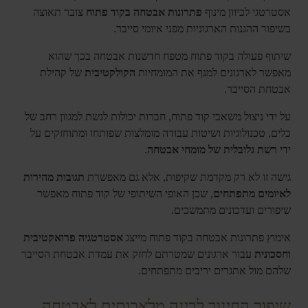
אסטרטגי לכיוון מינוף
פתרונות אבטחה בקוד פתוח
צובר תאוצה
בשיפור ההגנות הארגוניות מפני איומי סייבר.
שיתוף פעולה בקוד פתוח מטפח חדשנות אבטחה בכך שהוא
מאפשר לארגונים למנף את המומחיות
הקולקטיבית
של קהילת
אבטחת הסייבר.
על ידי ניצול משאבי קוד פתוח, חברות יכולות לגשת למגוון רחב של
כלים, טכנולוגיות ושיטות עבודה מומלצות שפותחו ומתוחזקים על
ידי
רשת גלובלית של מומחי אבטחה
.
גישה זו לא רק מקדמת שקיפות, אלא גם מאפשרת
תגובות מהירות
לאיומים מתפתחים
, שכן האופי השיתופי של קוד פתוח מאפשר
שיפורים ועדכונים מתמשכים.
אימוץ פתרונות אבטחה בקוד פתוח מייצג
אסטרטגיה פרואקטיבית
וחסכונית
עבור ארגונים שמטרתם לחזק את עמדת אבטחת הסייבר
שלהם מול אתגרים יריבים מתפתחים.
שיפור החינוך לבינה מלאכותית לאבטחה