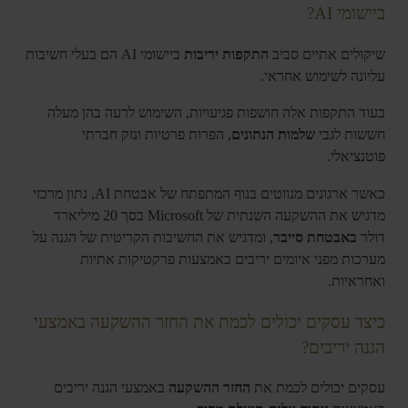
ביישומי AI?
שיקולים אתיים סביב
התקפות יריבות
ביישומי AI הם בעלי חשיבות
עליונה לשימוש אחראי.
בעוד התקפות אלה חושפות פגיעויות, השימוש לרעה בהן מעלה
חששות לגבי
שלמות הנתונים
, הפרות פרטיות ונזק חברתי
פוטנציאלי.
כאשר ארגונים מנווטים בנוף המתפתח של אבטחת AI, נתון מרכזי
מדגיש את ההשקעה השנתית של Microsoft בסך 20 מיליארד
דולר
באבטחת סייבר
, ומדגיש את החשיבות הקריטית של הגנה על
מערכות מפני איומים יריבים באמצעות פרקטיקות אתיות
ואחראיות.
כיצד עסקים יכולים לכמת את החזר ההשקעה באמצעי
הגנה יריבים?
עסקים יכולים לכמת את
החזר ההשקעה
באמצעי הגנה יריבים