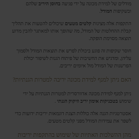
מודלים של למידת מכונה על ידי פגיעה
בחוסן היריב
שלהם
ובשקיפות
המודל
.
התקפות אלה מציגות
קלטים מטעים
שיכולים להטעות את תהליך
קבלת ההחלטות של המודל, מה שהופך אותו למאתגר להבין מדוע
תוצאה מסוימת הופקה.
חוסר שקיפות זה פוגע ביכולת לפרש את תוצאות המודל ולסמוך
עליהן, ומדגיש את החשיבות של פיתוח הגנות לשיפור יכולת
הפרשנות של המודל מול איומים יריבים.
האם ניתן למנף למידת מכונה יריבה למטרות הגנתיות?
ניתן למנף למידת מכונה אדוורסרית למטרות הגנתיות על ידי
שימוש
בטכניקות אימון יריב
וזיקוק הגנתי
.
אסטרטגיות הגנה אלה כוללות הצגת דוגמאות יריבות ידועות כדי
לשפר את עמידות המודל מפני קלטים מטעים.
מהן ההשלכות האתיות של שימוש בהתקפות יריבות