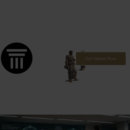
דלג
Dantechnologies: Premier Provider of Software Solutions
תוכן
Get Started Now