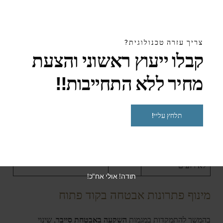
אחוז
אזור השקעה
אזור מיקוד
הקצאה
צריך עזרה טכנולוגית?
קבלו ייעוץ ראשוני והצעת
אלגוריתמים מתקדמים של
כלים לזיהוי איומים
40%
בינה מלאכותית
מחיר ללא התחייבות!!
תוכניות הכשרת
20%
מודעות לדיוג
עובדים
תלחץ עליי!
פתרונות אבטחה
30%
ניתוח התנהגותי
לנקודות קצה
תכנון תגובה
10%
מערכות תגובה אוטומטיות
לאירועים
תודה! אולי אח"כ!
מינוף פתרונות אבטחה בקוד פתוח
בהמשך להתמקדות במגמות
השקעה באבטחת סייבר
, שינוי