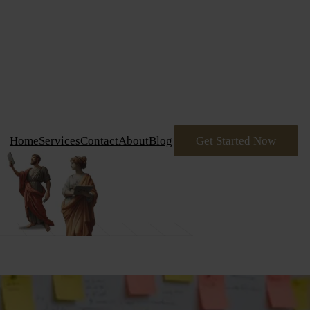
דלג
תוכן
Home
Services
Contact
About
Blog
Get Started Now