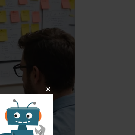
Close
this
module