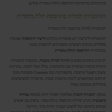
מתקדמים בהרפתקת ההדפסה התלת-ממדית שלהם.
הזדמנויות למידה בהדפסה תלת מימדית
הזדמנויות למידה בהדפסה תלת מימדית
הזדמנויות לרכישת ידע ומומחיות בתחום
הייצור התוספתי
מציבות
מסלולים מגוונים לאנשים המעוניינים להתעמק בנבכי
טכנולוגיית
ההדפסה התלת-ממדית
.
קורסים מקוונים מציעים
חוויות למידה מובנות
, המכסות מיומנויות
חיוניות מרמות בסיסיות ועד מתקדמות, כולל ניצול תוכנה, עקרונות
עיצוב ותפעול מדפסת. פלטפורמות כמו Coursera מספקות מגוון
קורסים המותאמים לרמות מיומנות שונות, ומיועדות למשתמשים
מתחילים ומנוסים כאחד.
בנוסף,
תוכניות חונכות
ממלאות תפקיד חיוני בטיפוח
צמיחה
מקצועית
בקרב קהילת ההדפסה בתלת-ממד. עיסוק עם אנשים
מנוסים בתחום יכול להציע תובנות יקרות ערך, הדרכה