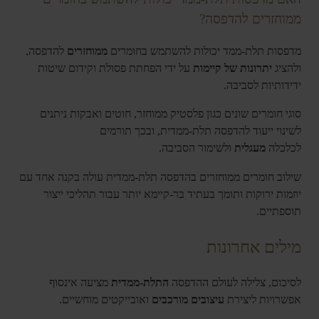
ממוחזרים להדפסה?
מדפסות תלת-ממד יכולות להשתמש בחומרים
ממוחזרים
להדפסה,
ולהציג
יתרונות של קיימות
על ידי הפחתת פסולת וקידום שיטות
ידידותיות לסביבה.
סוגי חומרים שונים כגון פלסטיק ממוחזר, חוטים ואבקות ניתנים
לשינוי ייעוד להדפסה תלת-ממדית, ובכך תורמים
לכלכלה
מעגלית
ולשימור הסביבה.
שילוב חומרים ממוחזרים בהדפסה תלת-ממדית עולה בקנה אחד עם
יוזמות ירוקות ותומך בעתיד בר-קיימא יותר עבור תהליכי ייצור
תוספתיים.
מילים אחרונות
לסיכום, צלילה לעולם ההדפסה
התלת-ממדית
מציעה אינסוף
אפשרויות ליצירת
עיצובים מורכבים
ואובייקטים מוחשיים.