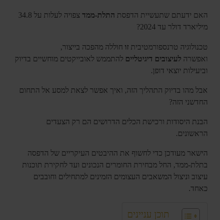
האם ידעתם שתעשיית הדפסת
התלת-ממד
צפויה לעלות על 34.8
מיליארד דולר עד 2024?
טכנולוגיה טרנספורמטיבית
זו
חוללה מהפכה בייצור,
ואפשרה
לעיצובים דיגיטליים
להתממש לאובייקטים מוחשיים בדיוק
וביעילות יוצאי דופן.
אבל מהו בדיוק התהליך הזה, ואיך אפשר לצאת למסע אל התחום
החדשני הזה?
הבנת היסודות ורכישת הכלים הדרושים הם רק הצעדים
הראשונים.
הישאר מעודכן כדי לחשוף את ההיבטים העיקריים של הדפסה
בתלת-ממד, החל מבחירת החומרים הנכונים ועד לחקירת תוכנות
עיצוב וניצול המשאבים העצומים הזמינים למתחילים וחובבים
כאחד.
תוכן עניינים