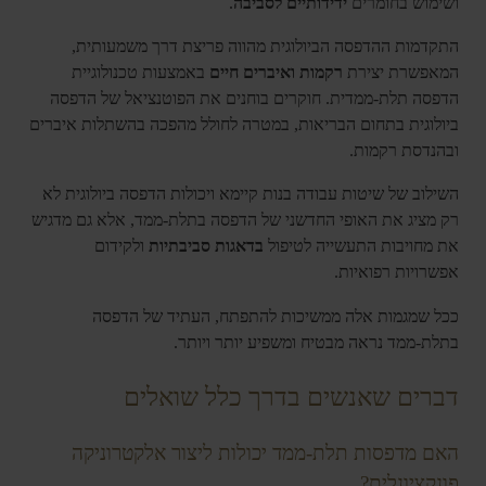
ושימוש בחומרים
ידידותיים לסביבה
.
התקדמות ההדפסה הביולוגית מהווה פריצת דרך משמעותית,
המאפשרת יצירת
רקמות ואיברים חיים
באמצעות טכנולוגיית
הדפסה תלת-ממדית. חוקרים בוחנים את הפוטנציאל של הדפסה
ביולוגית בתחום הבריאות, במטרה לחולל מהפכה בהשתלות איברים
ובהנדסת רקמות.
השילוב של שיטות עבודה בנות קיימא ויכולות הדפסה ביולוגית לא
רק מציג את האופי החדשני של הדפסה בתלת-ממד, אלא גם מדגיש
את מחויבות התעשייה לטיפול
בדאגות סביבתיות
ולקידום
אפשרויות רפואיות.
ככל שמגמות אלה ממשיכות להתפתח, העתיד של הדפסה
בתלת-ממד נראה מבטיח ומשפיע יותר ויותר.
דברים שאנשים בדרך כלל שואלים
האם מדפסות תלת-ממד יכולות ליצור אלקטרוניקה
פונקציונלית?