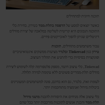
תוכנה חיונית למתחילים
כאשר יוצאים למסע של
הדפסה בתלת-ממד
כטירון, בחירת כלי
התוכנה הנכונים היא קריטית לשליטה במלאכה של יצירת מודלים
דיגיטליים שניתן להפוך לאובייקטים פיזיים.
עבור משתמשים מתחילים,
תוכנות
טירון
כגון
Tinkercad
ובלנדר
מציעות ממשקים אינטואיטיביים
ופונקציות בסיסיות כדי להתניע את תהליך העיצוב.
Tinkercad, כלי עיצוב חינמי, מספק פלטפורמה קלה לשימוש ליצירת
מודלים תלת-ממדיים פשוטים ללא עקומת למידה תלולה.
לעומת זאת, בלנדר, גם הוא בחינם, פונה למשתמשים המעוניינים
ביכולות מידול ואנימציה מתוחכמות יותר.
כלי עיצוב אלה מניחים את היסודות להבנת
מושגי מידול
תלת-ממד
והכנת אנשים לתוכנות מורכבות יותר ככל שהם