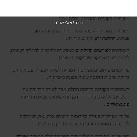
מעורבות בקהילת ההדפסה בתלת-ממד
מעורבות בקהילת ההדפסה בתלת-ממד
תודה! אולי אח"כ!
מעורבות במעגל ההדפסה בתלת מימד מטפחת שיתוף
פעולה,
החלפת ידע
וקידום קריירה.
הצטרפות
לפורומים קהילתיים
מאפשרת לחובבים להחליף רעיונות,
לפתור בעיות ולחקור טכניקות חדשניות.
פרויקטים שיתופיים מציגים הזדמנויות לשיתוף פעולה עם מומחים,
בדיקת שיטות הדפסה שונות והצגת כישרונות.
השתתפות בקהילת הדפסת
התלת-ממד
לא רק מרחיבה את
הקשרים, אלא גם פותחת הזדמנויות לשיתופי
פעולה והדרכה
פוטנציאליים
.
על ידי מעורבות פעילה בפורומים ומיזמים אלה, אנשים יכולים
להתעדכן
במגמות האחרונות
ופריצות דרך בתעשייה.
יתר על כן, החוכמה הקולקטיבית בתוך הקהילה מטפחת
אווירה