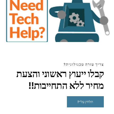
למנף שילוב של
מיומנויות מיוחדות
, ידע בתעשייה ורשת אסטרטגית
בתוך המערכת האקולוגית של ייצור תוספתי.
מסלולי קריירה בהדפסה תלת ממדית כוללים תפקידים כגון
מעצבים, מהנדסים, טכנאים וחוקרים.
סיכויי עבודה
בתחום זה
מבטיחים, עם הזדמנויות המשתרעות על פני תעשיות שונות כמו
אמנות, בריאות וייצור.
אנשי מקצוע עם מומחיות ב
– CAD
, דוגמנות והנדסה מבוקשים
מאוד, ושולטים במשכורות תחרותיות המבוססות על ניסיון
ומיומנויות.
צריך עזרה טכנולוגית?
קבלו ייעוץ ראשוני והצעת
חינוך מתמשך באמצעות קורסים מיוחדים ולהישאר מעודכן על
ההתקדמות האחרונה בטכנולוגיית הדפסה תלת מימדית חיוניים
מחיר ללא התחייבות!!
לצמיחה בקריירה.
יצירת קשר עם קהילת ההדפסה בתלת-ממד, הן באופן מקוון והן
באופן לא מקוון, יכולה לספק משאבים יקרי ערך לשיתוף פעולה,
תלחץ עליי!
חונכות ושיפור היתרון התחרותי של האדם.