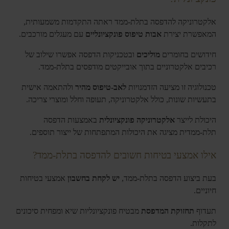
אלקטרוניקה להדפסה בתלת-ממד ראתה התקדמות משמעותית,
המאפשרת יצירת
אבות טיפוס פונקציונליים
עם מעגלים מורכבים.
חידושים בחומרים
מוליכים
ובטכניקות הדפסה אפשרו שילוב של
רכיבים אלקטרוניים בתוך אובייקטים מודפסים בתלת-ממד.
טכנולוגיה זו מציעה הזדמנויות
לאב-טיפוס מהיר
ולהתאמה אישית
בתעשיות שונות, כולל אלקטרוניקה, תעופה וחלל ומוצרי צריכה.
היכולת לייצר
אלקטרוניקה פונקציונלית
באמצעות הדפסה
תלת-ממדית מציגה את היכולות המתפתחות של ייצור תוספים.
אילו אמצעי בטיחות חשובים להדפסה בתלת-ממד?
בעת ביצוע הדפסה בתלת-ממד,
יש לקחת בחשבון
אמצעי בטיחות
חיוניים.
תעדוף
תחזוקת המדפסת
מבטיח פונקציונליות שיא ומפחית סיכונים
לתקלות.