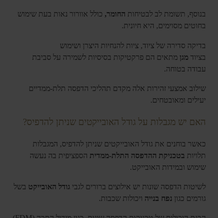
בנוסף, תשומת לב לבטיחות
החומר,
כולל אוורור נאות בעת שימוש
בחוטים מסוימים, היא חיונית.
בדיקה סדירה של ציוד, ציות להנחיות היצרן ושימוש
בציוד
מגן
מתאים הם פרקטיקות בסיסיות לשמירה על סביבת
עבודה בטוחה.
שילוב אמצעי זהירות אלה מקדם תהליכי הדפסה תלת-ממדיים
יעילים ומאובטחים.
האם יש מגבלות על גודל האובייקטים שניתן להדפיס?
כאשר בוחנים את גודל האובייקטים שניתן להדפיס, המגבלות
תלויות
בטכניקת ההדפסה התלת-ממדית
הספציפית בה נעשה
שימוש ובמידות האובייקט.
לשיטות הדפסה שונות יש אילוצים ברורים לגבי
גודל האובייקט
בשל
גורמים כגון
נפח בנייה
ויכולות שכבות.
הבנת היכולות של טכניקות הדפסה שונות, כגון מידול התכה (FDM)