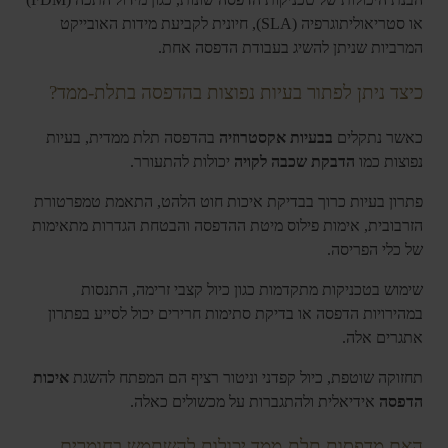
או סטריאוליתוגרפיה (SLA), חיונית לקביעת מידות האובייקט
המרביות שניתן להשיג בעבודת הדפסה אחת.
כיצד ניתן לפתור בעיות נפוצות בהדפסה בתלת-ממד?
כאשר נתקלים
בבעיות אקסטרוזיה
בהדפסה תלת ממדית, בעיות
נפוצות כמו
הדבקת שכבה לקויה
יכולות להתעורר.
פתרון בעיות כרוך בבדיקת איכות חוט הלהט, התאמת טמפרטורת
הזרבובית, אימות פילוס מיטת ההדפסה והבטחת הגדרות מתאימות
של כלי הפריסה.
שימוש בטכניקות מתקדמות כגון כיול קצבי זרימה, התנסות
במהירויות הדפסה או בדיקת סתימות חרירים יכול לסייע בפתרון
אתגרים אלה.
תחזוקה שוטפת, כיול קפדני וניטור רציף הם המפתח להשגת
איכות
הדפסה
אידיאלית ולהתגברות על מכשולים כאלה.
האם מדפסות תלת-ממד יכולות להשתמש בחומרים