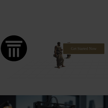
דלג
Dantechnologies: Premier Provider of Software Solutions
תוכן
Get Started Now