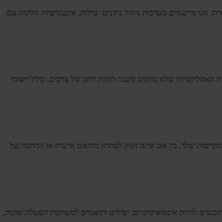
לבנות יישומים ניתנים להרחבה ומאובטחים בצד השרת. אנו מיישמים מערכות ניהול נתונים יעילות, אינטגרציות חלקות עם
האפליקציות שלנו נותנים מענה למגוון רחב של צרכים, כולל יישומי
הקיימות שלך. בין אם אתה זקוק לפתרון מותאם אישית או הרחבה של
אמים לדרישות הספציפיות שלך, תוך מינוף טכנולוגיות כגון Java, C++ ו-.NET. היישומים שלנו מתוכננים להיות אינטואיטיביים, יעילים ותואמים למערכות הפעלה שונות,