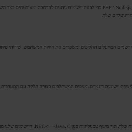
צוות הפיתוח האחורי שלנו מצטיין במינוף טכנולוגיות חזקות כגון Node.js, Python ו-PHP כדי 
דשניים המייעלים תהליכים ומשפרים את חוויות המשתמש. שירותי פיתוח 
 ליצירת יישומים דינמיים ומגיבים המשתלבים בצורה חלקה עם המערכות 
אנו מתמחים בפיתוח יישומי שולחן עבודה המות