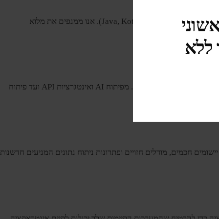
אשוני
עבור פרויקטים הדורשים תכונות או אופטימיזציות ספציפיות לפלטפורמה, הצוות שלנו בקיא בפיתוח אפליקציות מקוריות עבור iOS (Swift, Objective-C) וגם לאנדרואיד (Java, Kotlin). אנו ממנפים את מלוא
 ללא
שירותי פיתוח התוכנה שלנו כוללים מגוון רחב של טכנולוגיות ופלטפורמות, מה שמבטיח שאנו מספקים פתרונות חזקים, ניתנים להרחבה ויעילים המותאמים לצרכי העסק שלך. מפיתוח AI ואינטגרציות API ועד פיתוח
דת מכונה עם המפתחים המיומנים שלנו. אנו ממנפים מסגרות מתקדמות כמו TensorFlow ו- PyTorch כדי לפתח יישומים חכמים, מודלים חזויים ופתרונות ניתוח נתונים המניעים חדשנות
ותי אינטגרציה כדי להבטיח שהמערכות הקיימות שלך יכולות לקיים אינטראקציה