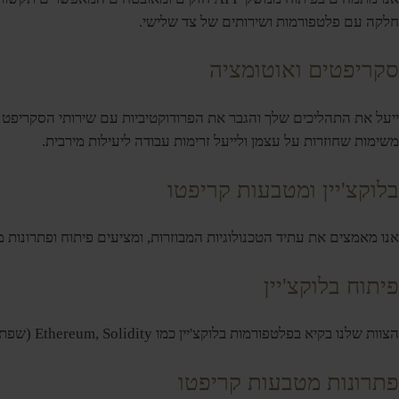
חלקה עם פלטפורמות ושירותים של צד שלישי.
סקריפטים ואוטומציה
משימות שחוזרות על עצמן ולייעל זרימות עבודה ליעילות מירבית.
בלוקצ'יין ומטבעות קריפטו
אנו מאמצים את עתיד הטכנולוגיות המבוזרות, ומציעים פיתוח ופתרונות מקיפים של בלוקצ'יין, כולל יצירת אפליקציות מבוזרות
פיתוח בלוקצ'יין
הצוות שלנו בקיא בפלטפורמות בלוקצ'יין כמו Ethereum, Solidity (שפת חוזים חכמים) ו-Web3.js, מה שמאפשר לנו לפתח יישומים מבוזרים מאובטחים ושקופים הממנפים את כוחה של טכנולוגיית הבלוקצ'יין.
פתרונות מטבעות קריפטו