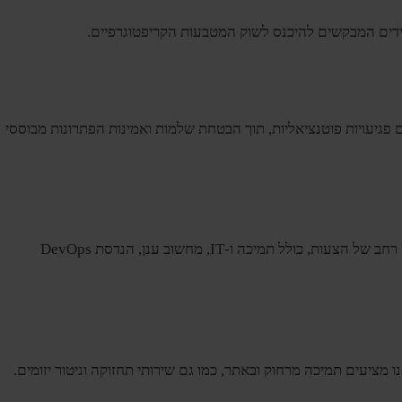
ידים המבקשים להיכנס לשוק המטבעות הקריפטוגרפיים.
 פגיעויות פוטנציאליות, תוך הבטחת שלמות ואמינות הפתרונות מבוססי
ב-DanTechnologies, אנו נותנים עדיפות לאבטחה ומהימנות של המערכות הדיגיטליות שלך. שירותי התמיכה ואבטחת הסייבר שלנו כוללים מגוון רחב של הצעות, כולל תמיכה ו-IT, מחשוב ענן, הנדסת DevOps
מציעים תמיכה מרחוק ובאתר, כמו גם שירותי תחזוקה וניטור יזומים.