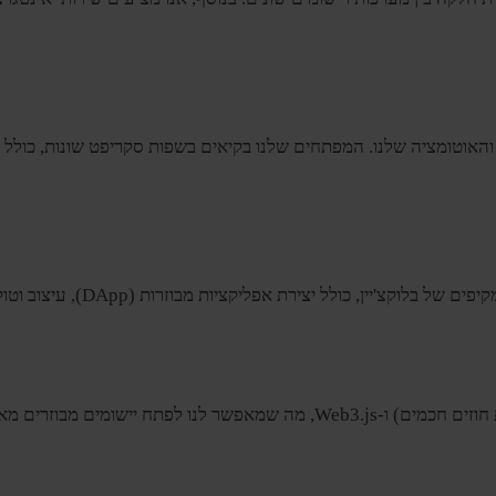
 (DApp), עיצוב וטוקניזציה של מטבעות, ביקורת אבטחת בלוקצ'יין ופיתוח פלטפורמת חליפין.