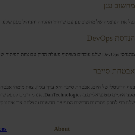
מחשוב ענן
נצל את העוצמה של מחשוב ענן עם שירותי ההגירה והניהול בענן שלנו. אנ
הנדסת DevOps
מהנדסי DevOps שלנו עובדים בשיתוף פעולה הדוק עם צוות הפיתוח שלך כדי לייעל את תהליך אספקת התוכנה, ולאפשר פריסות מהירות ויעילות יותר תוך שמירה על תקני איכות גבוהים.
אבטחת סייבר
בנוף הדיגיטלי של היום, אבטחת סייבר היא ערך עליון. צוות מומחי אבט
מפני איומים פוטנציאליים.ב-s
שלנו כדי לספק פתרונות חדישים המניעים חדשנות והצלחה.צור איתנו קשר
ces
About