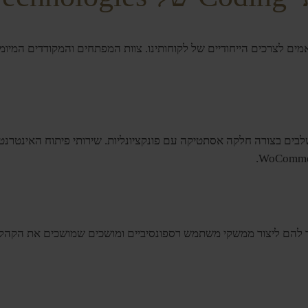
חדישים המותאמים לצרכים הייחודיים של לקוחותינו. צוות המפתחים והמקודדים 
לבים בצורה חלקה אסתטיקה עם פונקציונליות. שירותי פיתוח האינטרנ
בקיאים ב-HTML, CSS ו-JavaScript, מה שמאפשר להם ליצור ממשקי משתמש רספונסיביים ומוש