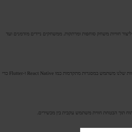
ירתיות שלך עם שירותי פיתוח המשחקים שלנו. המפתחים המיומנים שלנו ממנפים מנועי משחק כמו Unity ו-Unreal Engine כדי ליצור חוויות משחק סוחפות ומרתקות. ממשחקים ניידים מזדמנים ועד
בעידן של חוויות מובייל-ראשונות, אנו מצטיינים בפיתוח אפליקציות מובייל חוצות פלטפורמות הן לפלטפורמות אנדרואיד והן לפלטפורמות iOS. הצוות שלנו משתמש במסגרות מתקדמות כמו React Native ו-Flutter כדי
תוח תוך הבטחת חווית משתמש עקבית בין מכשירים.