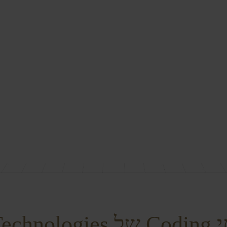
Dantechnologies: Premier Provider of Software Solutions
DanTech