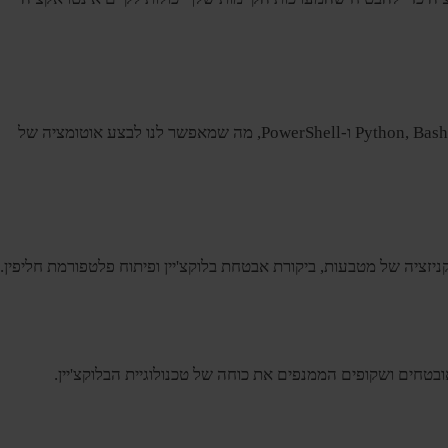
ייעל את התהליכים שלך והגבר את הפרודוקטיביות עם שירותי הסקריפט והאוטומציה שלנו. המפתחים שלנו בקיאים בשפות סקריפט שונות, כולל Python, Bash ו-PowerShell, מה שמאפשר לנו לבצע אוטומציה של