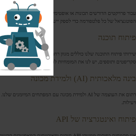
module
הפוטנציאל של כל פלטפורמה כדי לספק יישומים עתירי ביצועים עתירי 
פיתוח תוכנה
סקריפטים ותוספים, יש לנו את המומחיות להביא את הרעיונות שלך לחיים
בינה מלאכותית (AI) ולמידת מכונה
ויעילות.
פיתוח ואינטגרציה של API
אנו מתמחים בפיתוח ממשקי API חזקים ומאובט