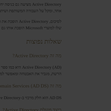
Active Directory מציע
אחד, ומקל על העבודה המשותפת ושיתו
שלו למוצרי Microsoft הופכת אותו גם לחובה עבור תשתית IT אופטימלית וניהול
שאלות נפוצות
מה זה Active Directory?
e Directory (AD
הרשת, מגביר את האבטחה ומאפשר למנ
מה זה Active Directory Domain Services (AD DS)?
AD DS הוא חלק מרכזי ב-Active Directory. זה עובד על
כיצד פועלת Active Directory?