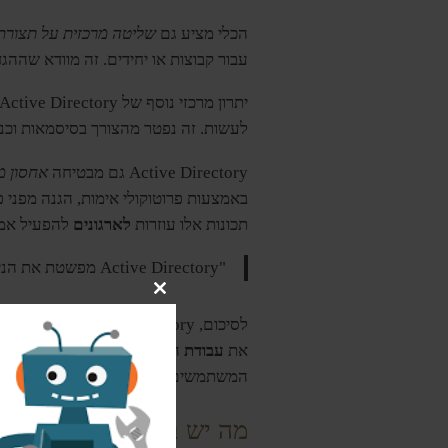
הכלי מציע גם
שליטה מרכזית על תצור
עבור קבוצות או יחידים. זה מוודא שההג
יתרון מרכזי נוסף של Active Directory הוא
לעשות. זה נפטר מהצורך בסיסמאות וכנ
Active Directory גם מבטיחה
אחסון מ
באמצעות פרוטוקולי אימות, הגנה מפני 
תכונות אלו עוזרות
לארגונים
להפעיל אמצ
"Active Directory מפשטת את הניהול, משפרת את האבטחה ומאפשרת שליטה
Close
this
לסיכום, Active Directory מעניקה לחברות יכולות
module
את
עבודת
הניהול ומבטיח גישה למשאבים חשובים. הש
המשתמשים שלהם.
מה יש במסד הנתונים של Active Directory?