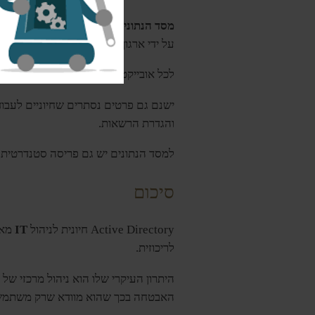
מסד הנתונים
של Active Directory , המכונה הספרייה, הוא המפתח למערכת. הוא מכיל מידע חיוני על
על ידי ארגון אלה לקבוצות, ניהול הספריי
לכל אובייקט במסד
הנתונים
יש סט פרטים
והגדרת הרשאות.
למסד הנתונים יש גם פריסה סטנדרטית הנקראת סכ
סיכום
Active Directory חיונית לניהול
IT
מאו
לריכוזית.
היתרון העיקרי שלו הוא ניהול מרכזי של 
האבטחה בכך שהוא מוודא שרק משתמש