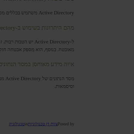
Active Directory משתמש בכללים מסוימים כדי לעבוד היטב בסביבות של Microsoft. זה מופעל על DCs. בקרים אלה חולקים עדכונים ברחבי הרשת.
מהם היתרונות בשימוש ב-Active Directory?
ל-Active Directory 
מאובטח. בנוסף, הוא מספק אבטחה חזקה
איזה מידע מאוחסן במסד הנתונים של e Directory
מסד הנתונים של Active Directory מכיל פרטים על
וסיסמאות.
Posted by
צוות דן טכנולוגיות
in
טכנולוגיה