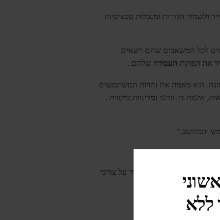
נהלים להגדיר ולשמור הגדרות ומגבלות ספציפיות
סים לכל המשאבים שהם רשאים
יר את תפוקת
העבודה
שלהם .
נה. הוא מאמת את זהויות המשתמשים
ות, אימות דו-גורמי
ומדיניות
ביקורת
.
ש והמחשב."
מייעל את התפעול, מצמצם
אשוני
לנהל היטב את הגדרות ה-IT שלהם ולעמוד על צורכי
 ללא