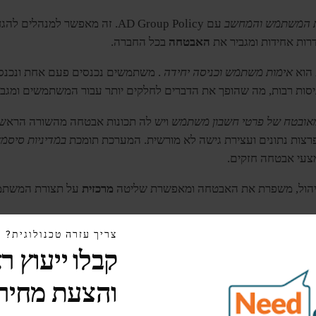
ת המשתמש והמחשב
עם AD Group Policy. זה מאפשר למ
דרות אחידות ומגביר את
האבטחה
בכל החברה.
אימות משתמש וכניסה יחידה
. משתמשים נכנסים פעם אחת ונכנ
יסות רבות, מה שהופך את הדברים לחלקים יותר עבור המשתמשים ומגב
אובטח של פרטי חשבון משתמש
ויש לה תכונות אבטחה מהשורה הראשו
פרצות נתונים ועצירת גישה לא מורשית. המערכת תומכת
במדיניות סיסמא
עי אבטחה חזקים.
מרכזית
על תצורת המשתמ
ניהול מרכזיות ,
אבטחה
משופרת ואימות
משתמשים יעיל.
זה 
צריך עזרה טכנולוגית?
קבלו ייעוץ ר
ימוש ב-Active Directory עוזר
לארגונים
והצעת מחיר