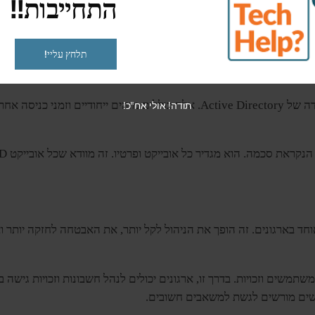
התחייבות!!
אובייקטי 
ה קל יותר.
תלחץ עליי!
 משלו. לדוגמה, אובייקט משתמש עשוי לכלול את השם והדוא"ל שלו. ז
תודה! אולי אח"כ!
ישנם גם פרטים נסתרים שחיוניים לעבודה של Active Directory. אלה כוללים מזהי
מה. הוא מגדיר כל אובייקט ופרטיו. זה מוודא שכל אובייקט AD יטופל באופן אחיד.
חד בארגונים. זה הופך את הניהול לקל יותר, את האבטחה לחזקה יות
משתמשים וזכויות. בדרך זו, ארגונים יכולים לנהל חשבונות וזכויות גישה 
ים מורשים לגשת למשאבים חשובים.