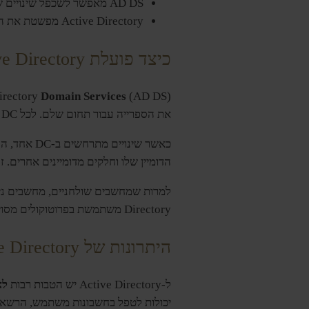
AD DS מאפשר לשכפל שינויים שבוצעו בספרייה ב-DC אחד לאחרות בדומיין.
Active Directory מפשטת את הניהול, משפרת את
כיצד פועלת Active Directory?
(AD DS) הוא שירות הליבה ב-Active Directory. הוא פועל על
Domain Services
irectory
את הספרייה עבור תחום שלם. לכל DC יש עותק ספרייה לכל הדומיין.
הדומיין שלו וחלקים מדומיינים אחרים.
Directory משתמשת בפרוטוקולים מסוימים ופועלת רק בהגדרות מקומיות של Microsoft.
היתרונות של Active Directory
ל-Active Directory יש הטבות רבות
לא
יכולות לטפל בחשבונות משתמש, הרשאות