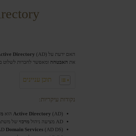
Active Directory: 
האם ידעת על
(AD)? למעלה מ-95% מחברות Fortune 1000 משתמשות בו לניהול
ctive Directory
את
האבטחה
ומאפשר לחברות לשלוט בה
תוכן עניינים
נקודות עיקריות:
(AD) הוא
Active Directory
מס
AD מציעה ניהול
מרכזי
של משתמשי
(AD DS) הוא השירות הראשי ב-
Domain Services
AD