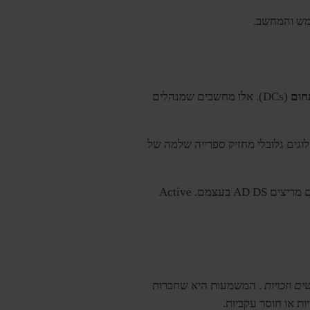
ש והמחשב.
חום
(DCs). אלו מחשבים שמנהלים
ל פני אחרים. זה מבטיח שכל ה-DCs מעודכנים. שרת קטלוגים גלובלי מחזיק ספרייה שלמה של
למרות שמחשבים שולחניים, מחשבים ניידים ומכשירי Windows יכולים להצטרף ל-Active Directory, הם אינם מריצים AD DS בעצמם. Active
ם וזכויות
. המשמעות היא שחברות
ת או חוסר עקביות.