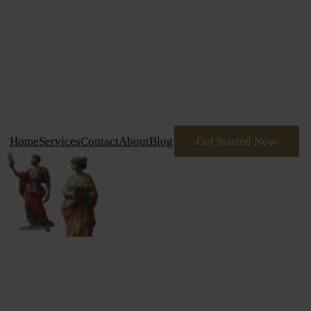
דלג
תוכן
Home
Services
Contact
About
Blog
Get Started Now